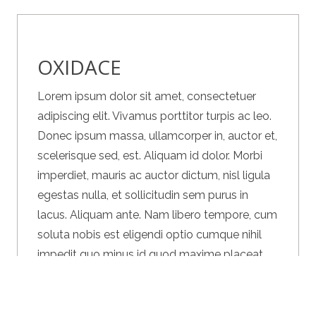
OXIDACE
Lorem ipsum dolor sit amet, consectetuer
adipiscing elit. Vivamus porttitor turpis ac leo.
Donec ipsum massa, ullamcorper in, auctor et,
scelerisque sed, est. Aliquam id dolor. Morbi
imperdiet, mauris ac auctor dictum, nisl ligula
egestas nulla, et sollicitudin sem purus in
lacus. Aliquam ante. Nam libero tempore, cum
soluta nobis est eligendi optio cumque nihil
impedit quo minus id quod maxime placeat
facere possimus, omnis voluptas assumenda
Abychom vám usnadnili procházení stránek, nabídli
přizpůsobený obsah nebo reklamu a mohli anonymně
est, omnis dolor repellendus. Aenean id metus
analyzovat návštěvnost, využíváme soubory cookies,
id velit ullamcorper pulvinar. Lorem ipsum